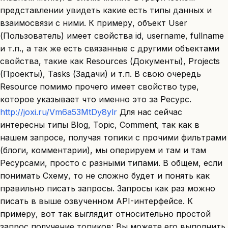
представлении увидеть какие есть типы данных и
взаимосвязи с ними. К примеру, объект User
(Пользователь) имеет свойства id, username, fullname
и т.п., а так же есть связанные с другими объектами
свойства, такие как Resources (Документы), Projects
(Проекты), Tasks (Задачи) и т.п. В свою очередь
Resource помимо прочего имеет свойство type,
которое указывает что именно это за Ресурс.
http://joxi.ru/Vm6a53MtDy8ylr
Для нас сейчас
интересны типы Blog, Topic, Comment, так как в
нашем запросе, получая топики с прочими фильтрами
(блоги, комментарии), мы оперируем и там и там
Ресурсами, просто с разными типами. В общем, если
понимать Схему, то не сложно будет и понять как
правильно писать запросы. Запросы как раз можно
писать в выше озвученном API-интерфейсе. К
примеру, вот так выглядит относительно простой
запрос получение топиков: Вы можете его выполнить