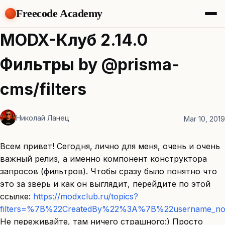
Freecode Academy
About
MODX-Клуб 2.14.0
Members
Teams
Фильтры by @prisma-
Offers
Projects
cms/filters
Tasks
Topics
Николай Ланец
Mar 10, 2019
Get Access
Всем привет! Сегодня, лично для меня, очень и очень
важный релиз, а именно компонент конструктора
запросов (фильтров). Чтобы сразу было понятно что
это за зверь и как он выглядит, перейдите по этой
ссылке:
https://modxclub.ru/topics?
filters=%7B%22CreatedBy%22%3A%7B%22username
Не переживайте, там ничего страшного:) Просто