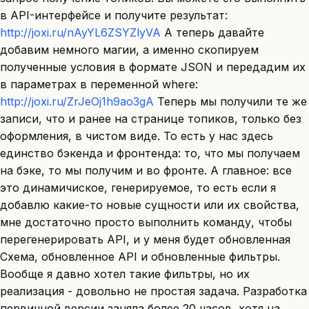
в API-интерфейсе и получите результат:
http://joxi.ru/nAyYL6ZSYZlyVA
А теперь давайте
добавим немного магии, а именно скопируем
полученные условия в формате JSON и передадим их
в параметрах в переменной where:
http://joxi.ru/ZrJeOj1h9ao3gA
Теперь мы получили те же
записи, что и ранее на странице топиков, только без
оформления, в чистом виде. То есть у нас здесь
единство бэкенда и фронтенда: то, что мы получаем
на бэке, то мы получим и во фронте. А главное: все
это динамичиское, генерируемое, то есть если я
добавлю какие-то новые сущности или их свойства,
мне достаточно просто выполнить команду, чтобы
перегенерировать API, и у меня будет обновленная
Схема, обновленное API и обновленные фильтры.
Вообще я давно хотел такие фильтры, но их
реализация - довольно не простая задача. Разработка
первичной версии заняла более 20 часов, хотя на