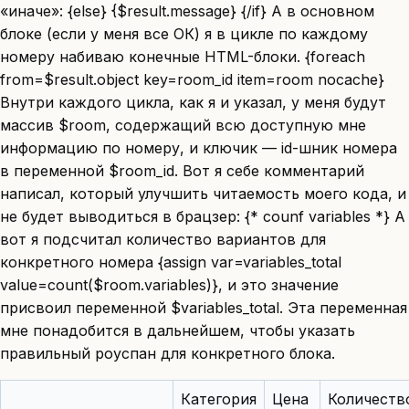
«иначе»: {else} {$result.message} {/if} А в основном
блоке (если у меня все ОК) я в цикле по каждому
номеру набиваю конечные HTML-блоки. {foreach
from=$result.object key=room_id item=room nocache}
Внутри каждого цикла, как я и указал, у меня будут
массив $room, содержащий всю доступную мне
информацию по номеру, и ключик — id-шник номера
в переменной $room_id. Вот я себе комментарий
написал, который улучшить читаемость моего кода, и
не будет выводиться в брацзер: {* counf variables *} А
вот я подсчитал количество вариантов для
конкретного номера {assign var=variables_total
value=count($room.variables)}, и это значение
присвоил переменной $variables_total. Эта переменная
мне понадобится в дальнейшем, чтобы указать
правильный роуспан для конкретного блока.
Категория
Цена
Количеств