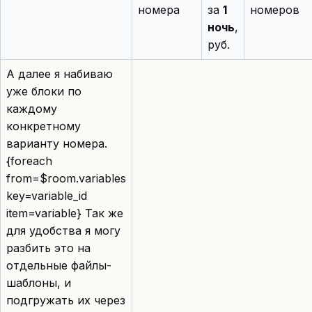
номера
за
1
номеров
ночь
,
руб.
А далее я набиваю
уже блоки по
каждому
конкретному
варианту номера.
{foreach
from=$room.variables
key=variable_id
item=variable} Так же
для удобства я могу
разбить это на
отдельные файлы-
шаблоны, и
подгружать их через