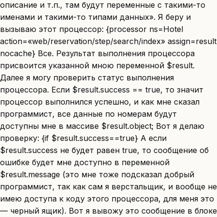
описание и т.п., там будут переменные с такими-то
именами и такими-то типами данных». Я беру и
вызываю этот процессор: {processor ns=Hotel
action=«web/reservation/step/search/index» assign=result
nocache} Все. Результат выполнения процессора
присвоится указанной мною переменной $result.
Далее я могу проверить статус выполнения
процессора. Если $result.success == true, то значит
процессор выполнился успешно, и как мне сказал
программист, все данные по номерам будут
доступны мне в массиве $result.object; Вот я делаю
проверку: {if $result.success==true} А если
$result.success не будет равен true, то сообщение об
ошибке будет мне доступно в переменной
$result.message (это мне тоже подсказал добрый
программист, так как сам я верстальщик, и вообще не
имею доступа к коду этого процессора, для меня это
— черный ящик). Вот я вывожу это сообщение в блоке