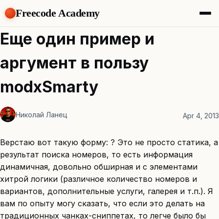
Freecode Academy
About
Еще один пример и
Members
Teams
аргумент в пользу
Offers
Projects
modxSmarty
Tasks
Topics
Николай Ланец
Apr 4, 2013
Get Access
Верстаю вот такую форму: ? Это не просто статика, а
результат поиска номеров, то есть информация
динамичная, довольно обширная и с элементами
хитрой логики (различное количество номеров и
вариантов, дополнительные услуги, галерея и т.п.). Я
вам по опыту могу сказать, что если это делать на
традиционных чанках-сниппетах, то легче было бы