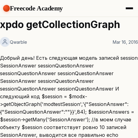
Freecode Academy
About
xpdo getCollectionGraph
Members
Teams
Qwarble
Mar 16, 2016
Offers
Projects
Tasks
Добрый день! Есть следующая модель записей session
Topics
SessionAnswer sessionQuestionAnswer
sessionQuestionAnswer sessionQuestionAnswer
Get Access
SessionAnswer sessionQuestionAnswer
sessionQuestionAnswer sessionQuestionAnswer И
следующий код $session = $modx-
>getObjectGraph('modtestSession','{"SessionAnswer":
{"SessionQuestionAnswer":""}}',84); $sessionAnswers =
$session->getMany('SessionAnswer'); //в моем случае
объекту $session соответствует ровно 10 записей
SessionAnswer, выводится все правильно echo