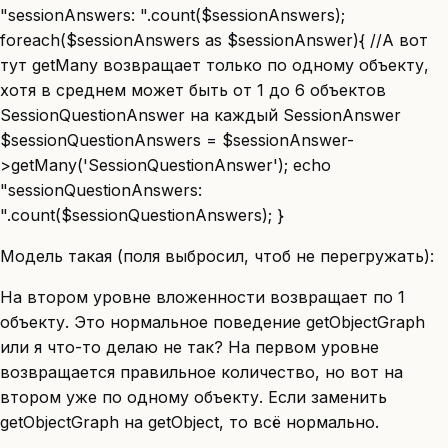
"sessionAnswers: ".count($sessionAnswers);
foreach($sessionAnswers as $sessionAnswer){ //А вот
тут getMany возвращает только по одному объекту,
хотя в среднем может быть от 1 до 6 объектов
SessionQuestionAnswer на каждый SessionAnswer
$sessionQuestionAnswers = $sessionAnswer-
>getMany('SessionQuestionAnswer'); echo
"sessionQuestionAnswers:
".count($sessionQuestionAnswers); }
Модель такая (поля выбросил, чтоб не перегружать):
На втором уровне вложенности возвращает по 1
объекту. Это нормальное поведение getObjectGraph
или я что-то делаю не так? На первом уровне
возвращается правильное количество, но вот на
втором уже по одному объекту. Если заменить
getObjectGraph на getObject, то всё нормально.