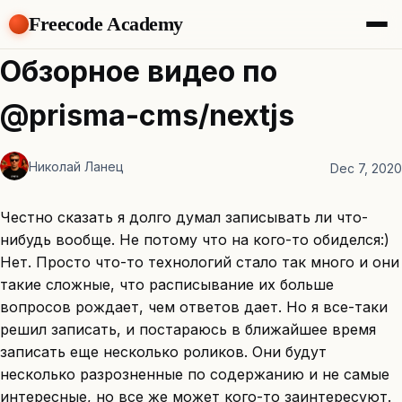
Freecode Academy
About
Обзорное видео по
Members
Teams
@prisma-cms/nextjs
Offers
Projects
Tasks
Николай Ланец
Dec 7, 2020
Topics
Честно сказать я долго думал записывать ли что-
Get Access
нибудь вообще. Не потому что на кого-то обиделся:)
Нет. Просто что-то технологий стало так много и они
такие сложные, что расписывание их больше
вопросов рождает, чем ответов дает. Но я все-таки
решил записать, и постараюсь в ближайшее время
записать еще несколько роликов. Они будут
несколько разрозненные по содержанию и не самые
интересные, но все же может кого-то заинтересуют.