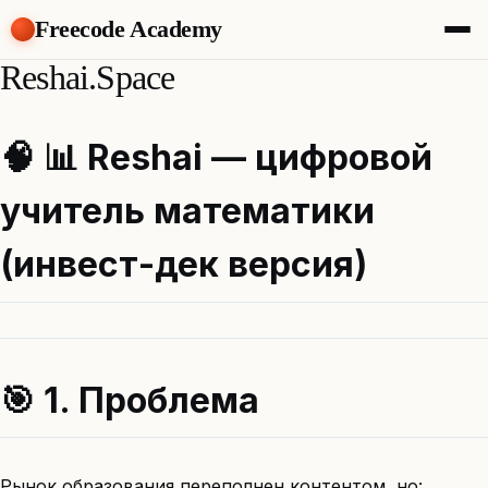
Freecode Academy
Reshai.Space
About
Members
Teams
🧠 📊 Reshai — цифровой
Offers
Projects
учитель математики
Tasks
Topics
(инвест-дек версия)
Get Access
🎯 1. Проблема
Рынок образования переполнен контентом, но: