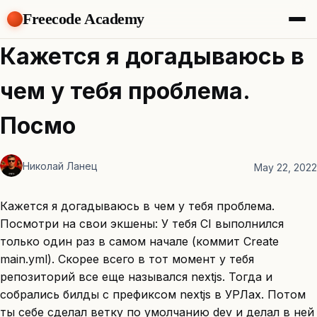
Freecode Academy
About
Кажется я догадываюсь в
Members
Teams
чем у тебя проблема.
Offers
Projects
Посмо
Tasks
Topics
Николай Ланец
May 22, 2022
Get Access
Кажется я догадываюсь в чем у тебя проблема.
Посмотри на свои экшены: У тебя CI выполнился
только один раз в самом начале (коммит Create
main.yml). Скорее всего в тот момент у тебя
репозиторий все еще назывался nextjs. Тогда и
собрались билды с префиксом nextjs в УРЛах. Потом
ты себе сделал ветку по умолчанию dev и делал в ней