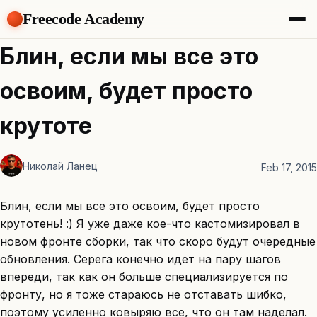
Freecode Academy
About
Блин, если мы все это
Members
Teams
освоим, будет просто
Offers
Projects
крутоте
Tasks
Topics
Николай Ланец
Feb 17, 2015
Get Access
Блин, если мы все это освоим, будет просто
крутотень! :) Я уже даже кое-что кастомизировал в
новом фронте сборки, так что скоро будут очередные
обновления. Серега конечно идет на пару шагов
впереди, так как он больше специализируется по
фронту, но я тоже стараюсь не отставать шибко,
поэтому усиленно ковыряю все, что он там наделал.