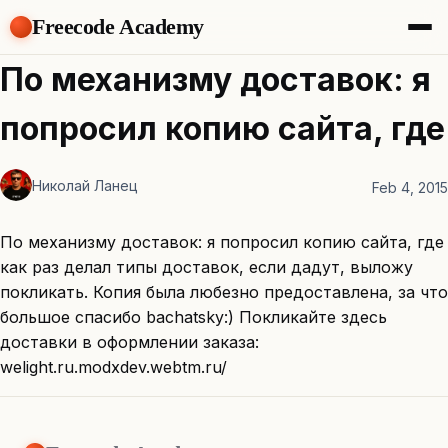
Freecode Academy
About
По механизму доставок: я
Members
Teams
попросил копию сайта, где
Offers
Projects
Tasks
Николай Ланец
Feb 4, 2015
Topics
По механизму доставок: я попросил копию сайта, где
Get Access
как раз делал типы доставок, если дадут, выложу
покликать. Копия была любезно предоставлена, за что
большое спасибо bachatsky:) Покликайте здесь
доставки в оформлении заказа:
welight.ru.modxdev.webtm.ru/