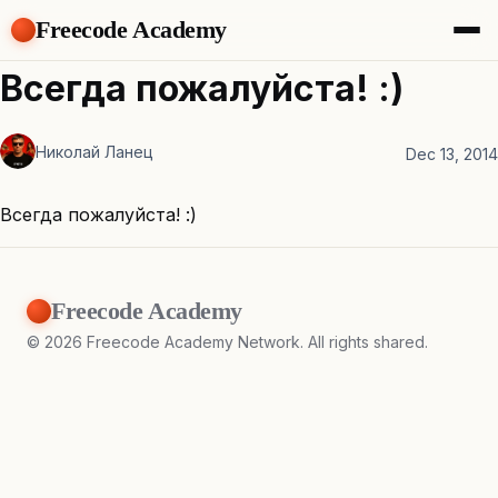
Freecode Academy
About
Всегда пожалуйста! :)
Members
Teams
Николай Ланец
Offers
Dec 13, 2014
Projects
Tasks
Всегда пожалуйста! :)
Topics
Get Access
Freecode Academy
©
2026
Freecode Academy Network. All rights shared.