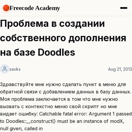
Freecode Academy
About
Проблема в создании
Members
Teams
собственного дополнения
Offers
Projects
на базе Doodles
Tasks
Topics
savks
Aug 21, 2013
Get Access
Здравствуйте мне нужно сделать пункт в меню для
обратной связи с добавлением данных в базу данных.
Моя проблема заключается в том что мне нужно
вызвать с контекстно меню свой скрипт но мне
видает ошибку: Catchable fatal error: Argument 1 passed
to Doodles::__construct() must be an instance of modX,
null given, called in