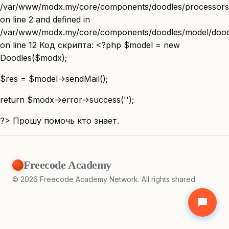
/var/www/modx.my/core/components/doodles/processors/
on line 2 and defined in
/var/www/modx.my/core/components/doodles/model/doodl
on line 12 Код скрипта: <?php $model = new
Doodles($modx);
$res = $model->sendMail();
return $modx->error->success('');
?> Прошу помочь кто знает.
Freecode Academy
©
2026
Freecode Academy Network. All rights shared.