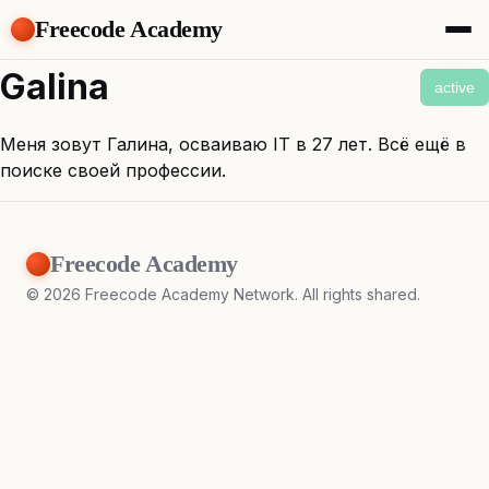
Freecode Academy
About
Galina
active
Members
Teams
Меня зовут Галина, осваиваю IT в 27 лет. Всё ещё в
Offers
поиске своей профессии.
Projects
Tasks
Topics
Freecode Academy
Get Access
©
2026
Freecode Academy Network. All rights shared.