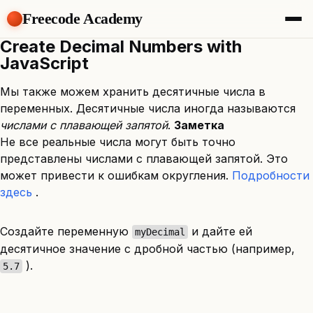
Freecode Academy
Create Decimal Numbers with
About
JavaScript
Members
Teams
Мы также можем хранить десятичные числа в
Offers
переменных. Десятичные числа иногда называются
Projects
числами с плавающей запятой
.
Заметка
Tasks
Не все реальные числа могут быть точно
Topics
представлены числами с плавающей запятой. Это
Get Access
может привести к ошибкам округления.
Подробности
здесь
.
Создайте переменную
и дайте ей
myDecimal
десятичное значение с дробной частью (например,
).
5.7