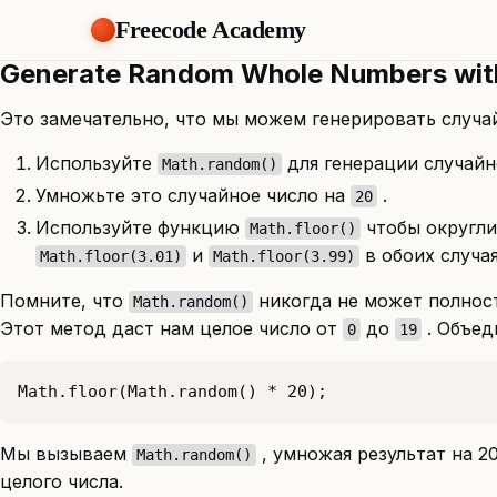
Freecode Academy
Generate Random Whole Numbers with
Это замечательно, что мы можем генерировать случай
Используйте
для генерации случайн
Math.random()
Умножьте это случайное число на
.
20
Используйте функцию
чтобы округли
Math.floor()
и
в обоих случа
Math.floor(3.01)
Math.floor(3.99)
Помните, что
никогда не может полнос
Math.random()
Этот метод даст нам целое число от
до
. Объед
0
19
Math.floor(Math.random() * 20);
Мы вызываем
, умножая результат на 2
Math.random()
целого числа.