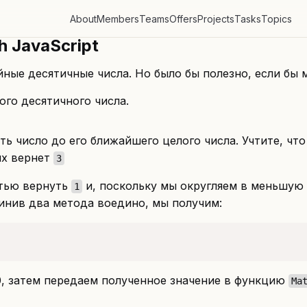
About
Members
Teams
Offers
Projects
Tasks
Topics
 JavaScript
ные десятичные числа. Но было бы полезно, если бы 
ого десятичного числа.
ть число до его ближайшего целого числа. Учтите, чт
ях вернет
3
тью вернуть
и, поскольку мы округляем в меньшую 
1
инив два метода воедино, мы получим:
0, затем передаем полученное значение в функцию
Ma