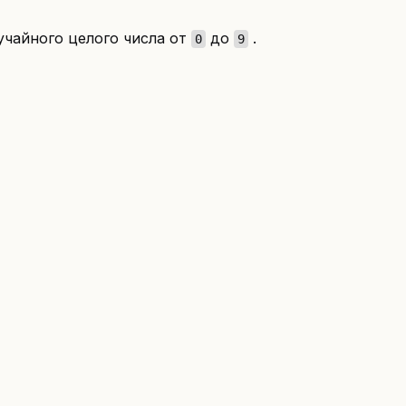
учайного целого числа от
до
.
0
9