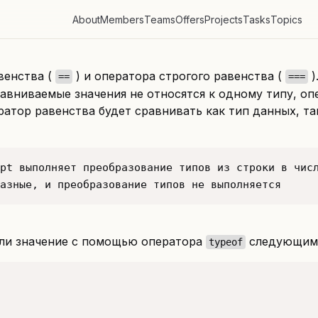
About
Members
Teams
Offers
Projects
Tasks
Topics
венства (
) и оператора строгого равенства (
)
==
===
авниваемые значения не относятся к одному типу, оп
атор равенства будет сравнивать как тип данных, так 
азные, и преобразование типов не выполняется 
или значение с помощью оператора
следующим 
typeof