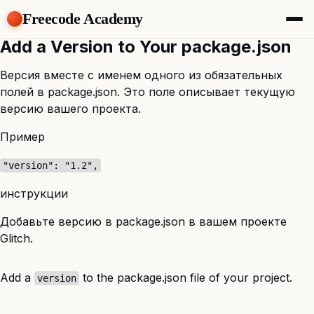
Freecode Academy
Add a Version to Your package.json
About
Members
Версия вместе с именем одного из обязательных
Teams
полей в package.json. Это поле описывает текущую
Offers
версию вашего проекта.
Projects
Tasks
Пример
Topics
"version": "1.2",
Get Access
инструкции
Добавьте версию в package.json в вашем проекте
Glitch.
Add a
to the package.json file of your project.
version