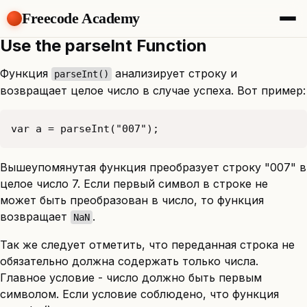
Freecode Academy
Use the parseInt Function
About
Members
Функция
анализирует строку и
parseInt()
Teams
возвращает целое число в случае успеха. Вот пример:
Offers
Projects
Tasks
var a = parseInt("007");
Topics
Вышеупомянутая функция преобразует строку "007" в
Get Access
целое число 7. Если первый символ в строке не
может быть преобразован в число, то функция
возвращает
.
NaN
Так же следует отметить, что переданная строка не
обязательно должна содержать только числа.
Главное условие - число должно быть первым
символом. Если условие соблюдено, что функция