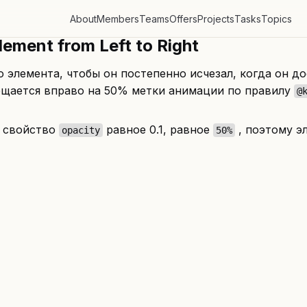
About
Members
Teams
Offers
Projects
Tasks
Topics
lement from Left to Right
элемента, чтобы он постепенно исчезал, когда он д
ещается вправо на 50% метки анимации по правилу
@
 свойство
равное 0.1, равное
, поэтому э
opacity
50%