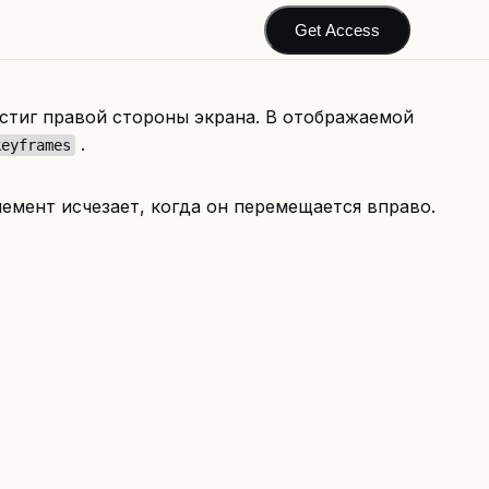
Get Access
остиг правой стороны экрана. В отображаемой
.
keyframes
лемент исчезает, когда он перемещается вправо.