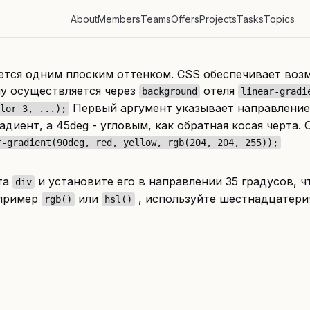
About
Members
Teams
Offers
Projects
Tasks
Topics
ется одним плоским оттенком. CSS обеспечивает воз
му осуществляется через
отеля
background
linear-gradi
Первый аргумент указывает направление,
lor 3, ...);
радиент, а 45deg - угловым, как обратная косая черт
r-gradient(90deg, red, yellow, rgb(204, 204, 255));
та
и установите его в направлении 35 градусов, 
div
апример
или
, используйте шестнадцатерич
rgb()
hsl()