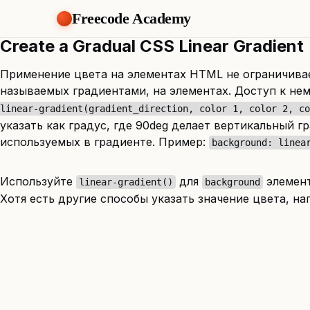
Freecode Academy
Create a Gradual CSS Linear Gradient
Применение цвета на элементах HTML не ограничива
называемых градиентами, на элементах. Доступ к не
linear-gradient(gradient_direction, color 1, color 2, co
указать как градус, где 90deg делает вертикальный г
используемых в градиенте. Пример:
background: linea
Используйте
для
элемен
linear-gradient()
background
Хотя есть другие способы указать значение цвета, н