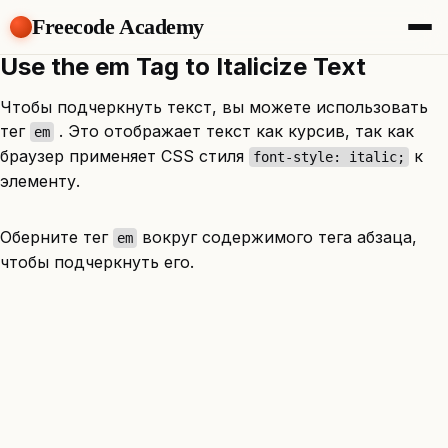
Freecode Academy
Use the em Tag to Italicize Text
About
Members
Чтобы подчеркнуть текст, вы можете использовать
Teams
тег
. Это отображает текст как курсив, так как
em
Offers
браузер применяет CSS стиля
к
font-style: italic;
Projects
элементу.
Tasks
Topics
Оберните тег
вокруг содержимого тега абзаца,
em
Get Access
чтобы подчеркнуть его.