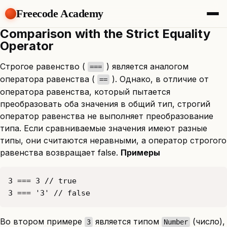
Freecode Academy
Comparison with the Strict Equality
About
Operator
Members
Teams
Строгое равенство (
) является аналогом
===
Offers
оператора равенства (
). Однако, в отличие от
==
Projects
оператора равенства, который пытается
Tasks
преобразовать оба значения в общий тип, строгий
Topics
оператор равенства не выполняет преобразование
Get Access
типа. Если сравниваемые значения имеют разные
типы, они считаются неравными, а оператор строгого
равенства возвращает false.
Примеры
3 === '3' // false 
Во втором примере
является типом
(число),
3
Number