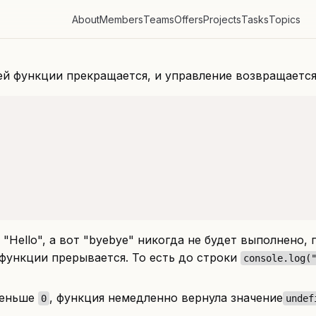
About
Members
Teams
Offers
Projects
Tasks
Topics
ей функции прекращается, и управление возвращает
"Hello", а вот "byebye" никогда не будет выполнено, 
функции прерывается. То есть до строки
console.log(
еньше
, функция немедленно вернула значение
0
undef