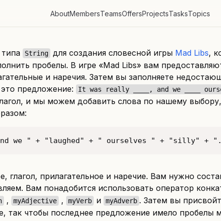
About
Members
Teams
Offers
Projects
Tasks
Topics
в типа
для создания словесной игры
Mad Libs
, 
String
полнить пробелы. В игре «Mad Libs» вам предоставл
агательные и наречия. Затем вы заполняете недостаю
 это предложение:
It was really ____, and we ____ ours
глагол, и мы можем добавить слова по нашему выбору
разом:
nd we " + "laughed" + " ourselves " + "silly" + "
, глагол, прилагательное и наречие. Вам нужно сост
вляем. Вам понадобится использовать оператор конк
,
,
и
. Затем вы присво
n
myAdjective
myVerb
myAdverb
е, так чтобы последнее предложение имело пробелы 