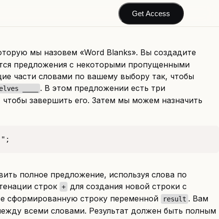
Get Access
которую мы назовем «Word Blanks». Вы создадите
яются предложения с некоторыми пропущенными
щие части словами по вашему выбору так, чтобы
. В этом предложении есть три
elves ____
, чтобы завершить его. Затем мы можем назначить
.";
авить полное предложение, используя слова по
атенации строк
для создания новой строки с
+
йте сформированную строку переменной
. Вам
result
между всеми словами. Результат должен быть полным