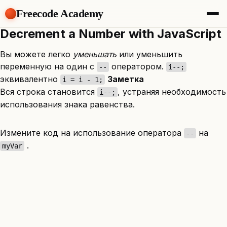
Freecode Academy
Decrement a Number with JavaScript
About
Members
Вы можете легко
уменьшать
или уменьшить
Teams
переменную на один с
оператором.
--
i--;
Offers
эквивалентно
Заметка
i = i - 1;
Projects
Вся строка становится
, устраняя необходимость
i--;
Tasks
использования знака равенства.
Topics
Get Access
Измените код на использование оператора
на
--
.
myVar