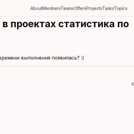
About
Members
Teams
Offers
Projects
Tasks
Topics
 в проектах статистика по
времени выполнения появилась? :)