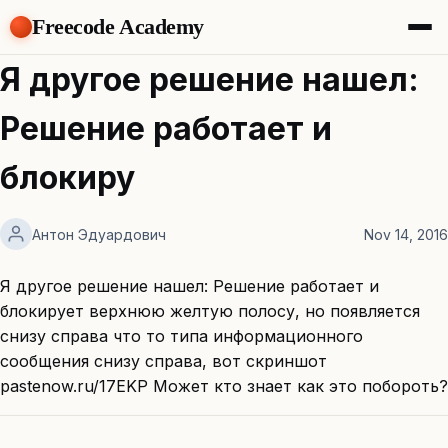
Freecode Academy
About
Я другое решение нашел:
Members
Teams
Решение работает и
Offers
Projects
блокиру
Tasks
Topics
Антон Эдуардович
Nov 14, 2016
Get Access
Я другое решение нашел: Решение работает и
блокирует верхнюю желтую полосу, но появляется
снизу справа что то типа информационного
сообщения снизу справа, вот скриншот
pastenow.ru/17EKP Может кто знает как это побороть?