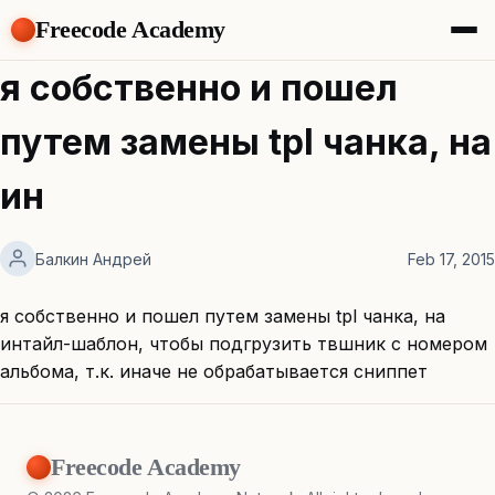
Freecode Academy
About
я собственно и пошел
Members
Teams
путем замены tpl чанка, на
Offers
Projects
ин
Tasks
Topics
Балкин Андрей
Feb 17, 2015
Get Access
я собственно и пошел путем замены tpl чанка, на
интайл-шаблон, чтобы подгрузить твшник с номером
альбома, т.к. иначе не обрабатывается сниппет
Freecode Academy