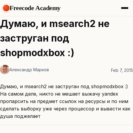
Freecode Academy
About
Думаю, и msearch2 не
Members
Teams
заструган под
Offers
Projects
shopmodxbox :)
Tasks
Topics
Александр Марков
Feb 7, 2015
Get Access
Думаю, и msearch2 не заструган под shopmodxbox :)
На самом деле, никто не мешает выжачу yandex
пропарсить на предмет ссылок на ресурсы и по ним
сделать выборку уже через процессор и вывести как
душа поджелает