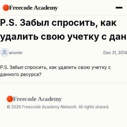
Freecode Academy
About
P.S. Забыл спросить, как
Members
Teams
удалить свою учетку с дан
Offers
Projects
Tasks
anonim
Dec 21, 2014
Topics
P.S. Забыл спросить, как удалить свою учетку с
Get Access
данного ресурса?
Freecode Academy
©
2026
Freecode Academy Network. All rights shared.