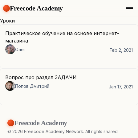
Freecode Academy
About
Уроки
Members
Практическое обучение на основе интернет-
Teams
магазина
Offers
Олег
Projects
Feb 2, 2021
Tasks
Topics
Get Access
Вопрос про раздел ЗАДАЧИ
Попов Дмитрий
Jan 17, 2021
Freecode Academy
©
2026
Freecode Academy Network. All rights shared.